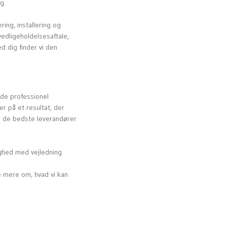
g.
ing, installering og
vedligeholdelsesaftale,
d dig finder vi den
byde professionel
r på et resultat, der
un de bedste leverandører
ighed med vejledning.
 mere om, hvad vi kan