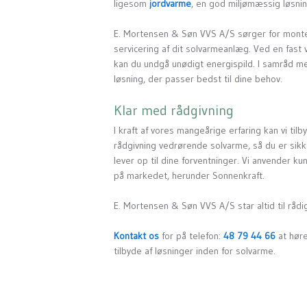
ligesom
jordvarme
, en god miljømæssig løsnin
E. Mortensen & Søn VVS A/S sørger for monter
servicering af dit solvarmeanlæg. Ved en fast 
kan du undgå unødigt energispild. I samråd me
løsning, der passer bedst til dine behov.
Klar med rådgivning
I kraft af vores mangeårige erfaring kan vi til
rådgivning vedrørende solvarme, så du er sikke
lever op til dine forventninger. Vi anvender k
på markedet, herunder Sonnenkraft.
E. Mortensen & Søn VVS A/S star altid til råd
Kontakt os
for på telefon:
48 79 44 66
at høre
tilbyde af løsninger inden for solvarme.