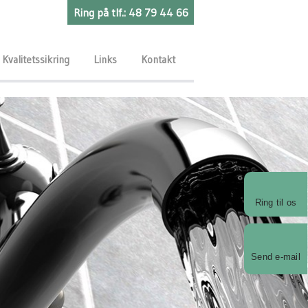
​Ring på tlf.: 48 79 44 66
Kvalitetssikring
Links
Kontakt
Ring til os
Send e-mail